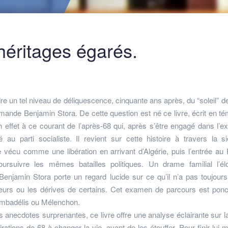
éritages égarés.
e un tel niveau de déliquescence, cinquante ans après, du “soleil” d
ande Benjamin Stora. De cette question est né ce livre, écrit en té
en effet à ce courant de l’après-68 qui, après s’être engagé dans l’e
é au parti socialiste. Il revient sur cette histoire à travers la s
e vécu comme une libération en arrivant d’Algérie, puis l’entrée au
poursuivre les mêmes batailles politiques. Un drame familial l’él
 Benjamin Stora porte un regard lucide sur ce qu’il n’a pas toujour
reurs ou les dérives de certains. Cet examen de parcours est pon
ambadélis ou Mélenchon.
 anecdotes surprenantes, ce livre offre une analyse éclairante sur l
irations de 68 à changer la vie, avant de les étouffer. Pour finir lui