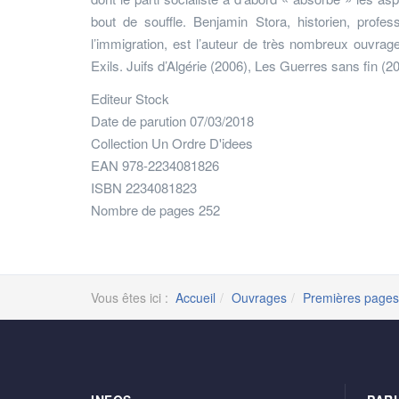
bout de souffle. Benjamin Stora, historien, profe
l’immigration, est l’auteur de très nombreux ouvrag
Exils. Juifs d’Algérie (2006), Les Guerres sans fin (2
Editeur Stock
Date de parution 07/03/2018
Collection Un Ordre D'idees
EAN 978-2234081826
ISBN 2234081823
Nombre de pages 252
Vous êtes ici :
Accueil
Ouvrages
Premières pages