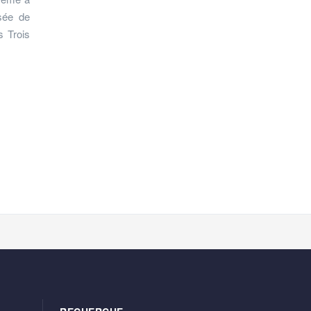
usée de
s Trois