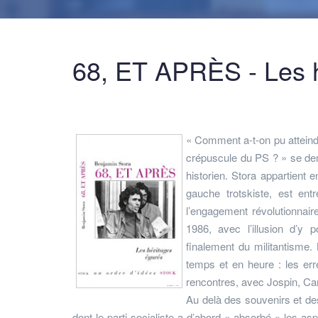
68, ET APRÈS - Les h
« Comment a-t-on pu atteindr
crépuscule du PS ? » se dem
historien. Stora appartient 
gauche trotskiste, est entr
l’engagement révolutionnair
1986, avec l’illusion d’y 
finalement du militantisme.
temps et en heure : les er
rencontres, avec Jospin, C
Au delà des souvenirs et des
dont le parti socialiste a d’abord « absorbé » les asp