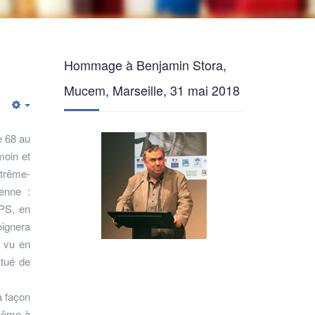
Hommage à Benjamin Stora,
Mucem, Marseille, 31 mai 2018
Empty
e 68 au
moin et
xtrême-
ienne :
 PS, en
oignera
s vu en
ctué de
a façon
-même à