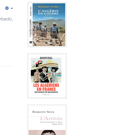
Empty
rback),