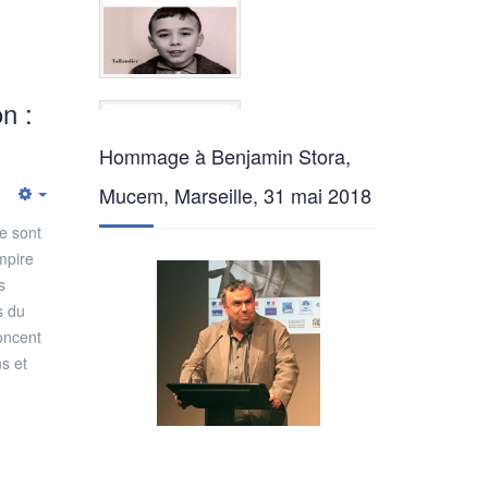
n :
Hommage à Benjamin Stora,
Mucem, Marseille, 31 mai 2018
Empty
e sont
mpire
s
s du
oncent
ns et