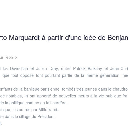
erto Marquardt à partir d'une idée de Benja
 JUIN 2012
ick Devedjian et Julien Dray, entre Patrick Balkany et Jean-Chr
ue tout oppose font pourtant partie de la même génération, né
enfants de la banlieue parisienne, tombés très jeunes dans le chaudro
s de notables, ils ont apporté de nouvelles meurs à la vie publique fra
t de la politique comme on fait carrière.
asqua, les autres par Mitterrand.
e dans le sillage du Président.
r.