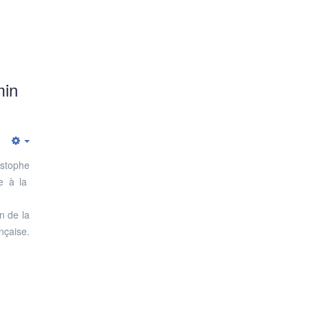
min
Empty
istophe
e à la
n de la
nçaise.