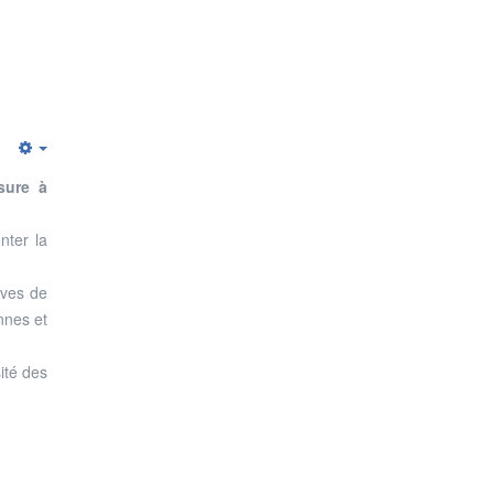
Empty
sure à
nter la
ives de
nnes et
ité des