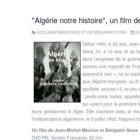
"Algérie notre histoire", un film
DOCUMENTAIRES AVEC ET DE BENJAMIN STORA
26
Début 1960, à 22 ans, Jean
Stora, lui, a 10 ans, et sa 
dans l’angoisse de la guer
comme une majorité de França
apprend à tuer », ne lui expl
que l’Algérie française, au f
gaulliste, accuse-t-il, va pe
: pieds-noirs, harkis, appel
qui voient pour la première f
leurs gendarmes à Alger. Elle s’achève avec la rec
l’indépendance algérienne, le 5 juillet 1962, frappent 
Un film de Jean-Michel Meurice et Benjamin Stora
DVD PAL Version Française, 52 min.