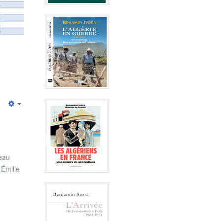
Empty
peau
 Émilie