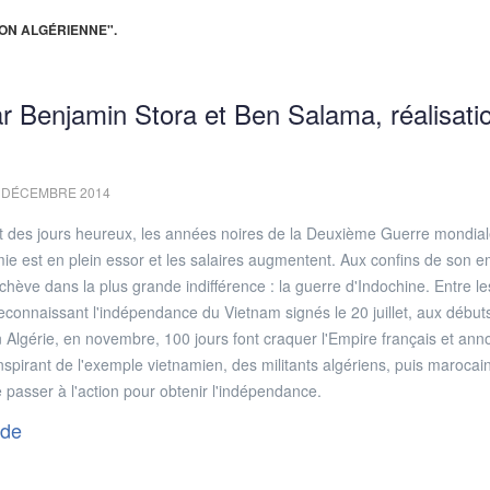
ION ALGÉRIENNE".
ar Benjamin Stora et Ben Salama, réalisatio
 DÉCEMBRE 2014
it des jours heureux, les années noires de la Deuxième Guerre mondial
omie est en plein essor et les salaires augmentent. Aux confins de son e
'achève dans la plus grande indifférence : la guerre d'Indochine. Entre le
connaissant l'indépendance du Vietnam signés le 20 juillet, aux début
Algérie, en novembre, 100 jours font craquer l'Empire français et ann
inspirant de l'exemple vietnamien, des militants algériens, puis marocai
e passer à l'action pour obtenir l'indépendance.
nde