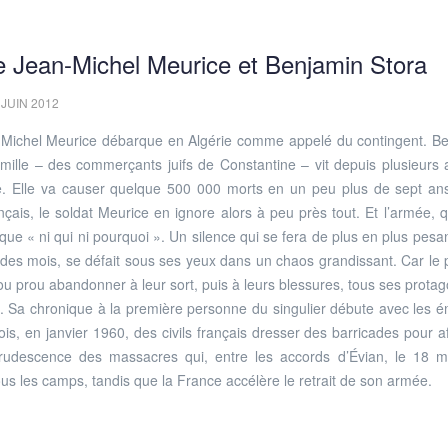
 de Jean-Michel Meurice et Benjamin Stora
 JUIN 2012
-Michel Meurice débarque en Algérie comme appelé du contingent. B
famille – des commerçants juifs de Constantine – vit depuis plusieurs
re. Elle va causer quelque 500 000 morts en un peu plus de sept an
is, le soldat Meurice en ignore alors à peu près tout. Et l’armée, qu
ique « ni qui ni pourquoi ». Un silence qui se fera de plus en plus pesan
il des mois, se défait sous ses yeux dans un chaos grandissant. Car le 
u ou prou abandonner à leur sort, puis à leurs blessures, tous ses protag
és. Sa chronique à la première personne du singulier débute avec les 
ois, en janvier 1960, des civils français dresser des barricades pour af
rudescence des massacres qui, entre les accords d’Évian, le 18 m
tous les camps, tandis que la France accélère le retrait de son armée.