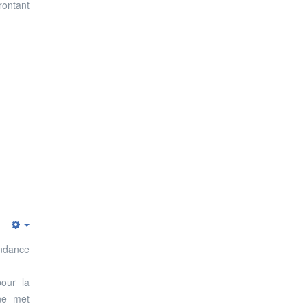
rontant
Empty
endance
pour la
ne met