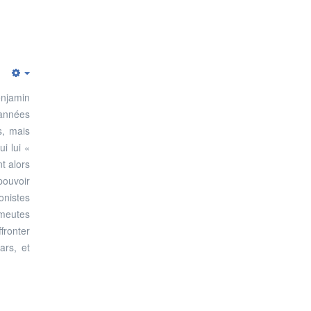
Empty
enjamin
 années
s, mais
i lui «
t alors
pouvoir
onistes
émeutes
fronter
ars, et