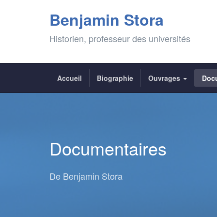
Benjamin Stora
Historien, professeur des universités
Accueil
Biographie
Ouvrages
Doc
Documentaires
De Benjamin Stora