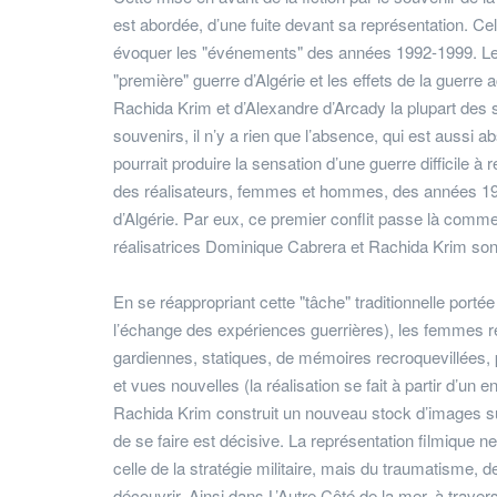
est abordée, d’une fuite devant sa représentation. Cel
évoquer les "événements" des années 1992-1999. Les 
"première" guerre d’Algérie et les effets de la guerre 
Rachida Krim et d’Alexandre d’Arcady la plupart des 
souvenirs, il n’y a rien que l’absence, qui est aussi
pourrait produire la sensation d’une guerre difficile à 
des réalisateurs, femmes et hommes, des années 199
d’Algérie. Par eux, ce premier conflit passe là com
réalisatrices Dominique Cabrera et Rachida Krim son
En se réappropriant cette "tâche" traditionnelle port
l’échange des expériences guerrières), les femmes r
gardiennes, statiques, de mémoires recroquevillées, 
et vues nouvelles (la réalisation se fait à partir d’un
Rachida Krim construit un nouveau stock d’images sur l
de se faire est décisive. La représentation filmique 
celle de la stratégie militaire, mais du traumatisme, 
découvrir. Ainsi dans L’Autre Côté de la mer, à trave