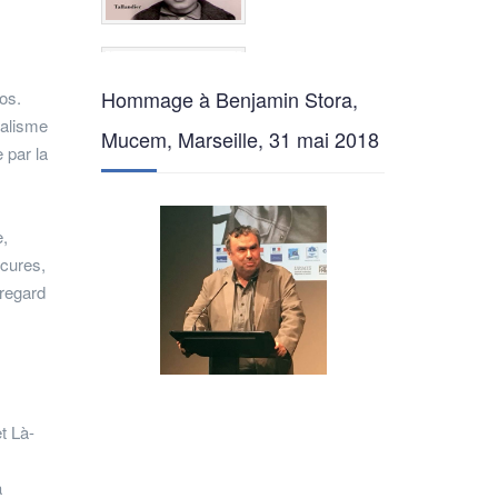
Hommage à Benjamin Stora,
os.
nalisme
Mucem, Marseille, 31 mai 2018
 par la
e,
scures,
 regard
t Là-
a