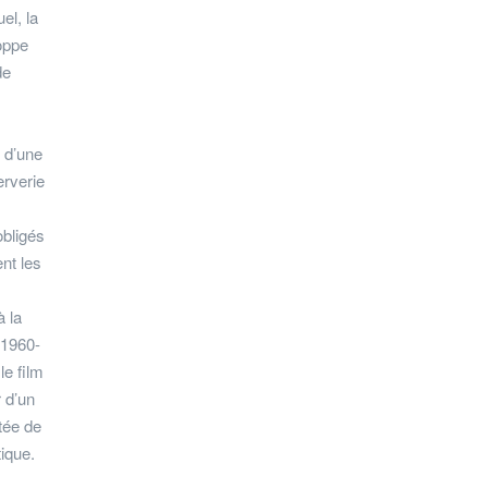
el, la
oppe
de
 d’une
erverie
obligés
nt les
à la
s 1960-
le film
 d’un
tée de
ique.