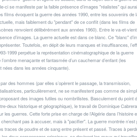
le-ci se manifeste par la faible présence d’images "réalistes" qui aura
films évoquent la guerre des années 1990, entre les souvenirs de l
actuelle, mais faiblement du "pendant" de ce conflit (dans les films de
scènes renvoient délibérément aux années 1960). Entre le va-et-vien
 absence d’images. La guerre actuelle est dans ce blanc. Ce "blanc" d’
représenter. Toutefois, en dépit de leurs manques et insuffisances, l’eff
3-1999 perpétue la représentation cinématographique de la guerre
me l’ombre menaçante et fantasmée d’un cauchemar d’enfant (les
t nées dans les années cinquante).
ée par des hommes (par elles s’opèrent le passage, la transmission,
éalisatrices, particulièrement, ne se manifestent pas comme de simp
proposant des images futiles ou nombrilistes. Basculement du point 
 entre-deux historique et géographique), le travail de Dominique Cabrera
es guerres. Cette forte prise en charge de l’Algérie dans l’histoire e
ne cherchant pas à accuser, mais à "pacifier". La guerre montrée n’est
des traces de poudre et de sang entre présent et passé. Traces à perd
rs les deux personnages principaux, se devinent les maux qui travaille