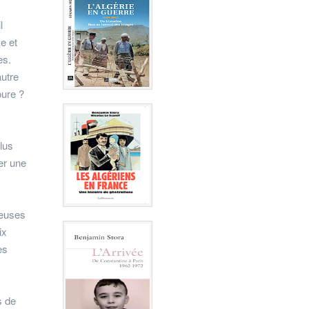
l
e et
es.
autre
oure ?
plus
ver une
ieuses
ix
es
s de