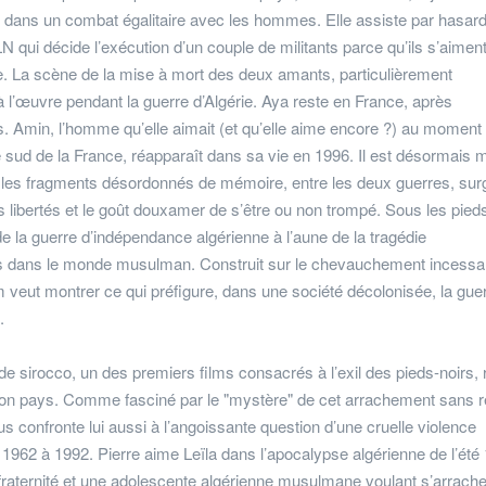
ans un combat égalitaire avec les hommes. Elle assiste par hasard
LN qui décide l’exécution d’un couple de militants parce qu’ils s’aiment
ue. La scène de la mise à mort des deux amants, particulièrement
 l’œuvre pendant la guerre d’Algérie. Aya reste en France, après
. Amin, l’homme qu’elle aimait (et qu’elle aime encore ?) au moment 
 le sud de la France, réapparaît dans sa vie en 1996. Il est désormais
s les fragments désordonnés de mémoire, entre les deux guerres, sur
es libertés et le goût douxamer de s’être ou non trompé. Sous les pied
de la guerre d’indépendance algérienne à l’aune de la tragédie
es dans le monde musulman. Construit sur le chevauchement incessa
lm veut montrer ce qui préfigure, dans une société décolonisée, la gue
.
e sirocco, un des premiers films consacrés à l’exil des pieds-noirs, 
 mon pays. Comme fasciné par le "mystère" de cet arrachement sans r
ous confronte lui aussi à l’angoissante question d’une cruelle violence
 1962 à 1992. Pierre aime Leïla dans l’apocalypse algérienne de l’été
fraternité et une adolescente algérienne musulmane voulant s’arrache