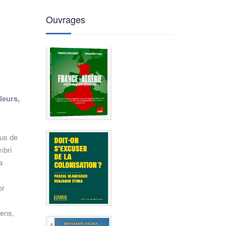
Ouvrages
leurs,
lus de
mbri
a
or
sens,