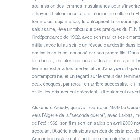
soumission des femmes musulmanes pour s’inscrire d
effrayée et silencieuse, à une réunion de cellule du F
femme est déjà mariée, ils enfreignent la loi coraniq
saisissante, lève un tabou sur des pratiques du FLN à
l’indépendance de 1962, avec son mari et ses enfants
militait avec lui au sein d’un réseau clandestin dans
par les islamistes, dénoncé par son propre fils. Dan
les doutes, les interrogations sur les combats pour l
femmes est à la fois une tentative d’analyse critique 
contemporaine, et un regard sur le statut des femm
deux époques, par retour en arrière successifs, le fi
civile, les brisures qui précèdent l’affrontement ouvert
Alexandre Arcady, qui avait réalisé en 1979 Le Coup d
vers l’Algérie de la "seconde guerre", avec Là-bas,
de l’été 1962, son film sorti en salles en avril 2000 n
secouant l’Algérie à plusieurs années de distance, de
Amour impossible entre un jeune pied-noir rêvant de 