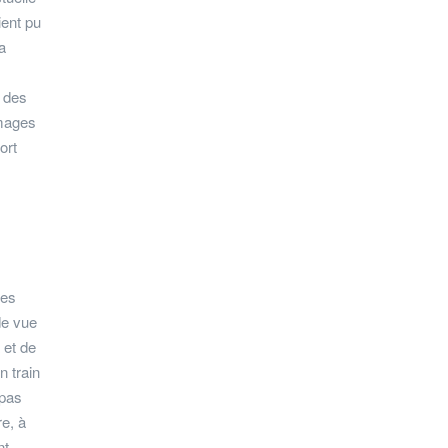
ient pu
a
t des
images
ort
les
de vue
 et de
n train
 pas
re, à
nt