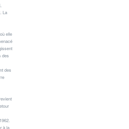
,
. La
où elle
 menacé
gissent
s des
nt des
rre
revient
etour
 1962.
r à la