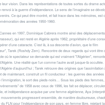
leur vision. Dans les représentations de toutes sortes du drame actu
e renvoi à la guerre d’indépendance. Le sens de l’imaginaire se dével
enirs. Ce qui peut être montré, et fait trace dans les mémoires, est 
la remémoration des années 1950-1960.
de Cannes en 1997, Dominique Cabrera montre ainsi des déplacements
asseur), qui est resté en Algérie après 1962, propriétaire d’une cons
opérer d’une cataracte. C’est là, à sa descente d’avion, que le film
beur", Tarek (Roshdy Zem). Rencontre de deux regards qui vont être 
uble où le spectateur se demande qui est vraiment "l’Algérien", remonte
Algérie. Une réalité que l’un comme l’autre avait jusque-là occultée.
l’Algérie d’aujourd’hui ; Tarek retrouve des origines que l’assimilation 
ier et de maintenant, construit un fil conducteur : les guerres des année
de l’immigration, le sort des pieds-noirs… Sous les pieds des femmes, 
événements" de 1958 avec ceux de 1996, les fait se déplacer, circuler
érie, et indépendance acquise par une femme algérienne, Aya (interpré
ux mouvements progressent ensemble, de manière douloureuse, chaot
e du FLN pour l’indépendance de son pays, en femme libre, rejetant la