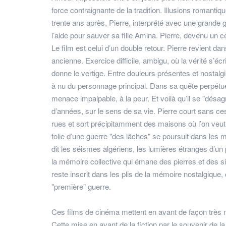
force contraignante de la tradition. Illusions roman
trente ans après, Pierre, interprété avec une grande 
l’aide pour sauver sa fille Amina. Pierre, devenu un c
Le film est celui d’un double retour. Pierre revient dans
ancienne. Exercice difficile, ambigu, où la vérité s’éc
donne le vertige. Entre douleurs présentes et nostalg
à nu du personnage principal. Dans sa quête perpétuell
menace impalpable, à la peur. Et voilà qu’il se "désa
d’années, sur le sens de sa vie. Pierre court sans c
rues et sort précipitamment des maisons où l’on veut 
folie d’une guerre "des lâches" se poursuit dans les 
dit les séismes algériens, les lumières étranges d’
la mémoire collective qui émane des pierres et des si
reste inscrit dans les plis de la mémoire nostalgique,
"première" guerre.
Ces films de cinéma mettent en avant de façon très n
Cette mise en avant de la fiction par le souvenir de la