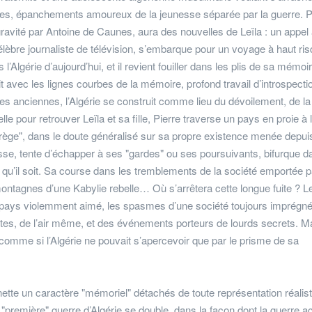
tiques, épanchements amoureux de la jeunesse séparée par la guerre. 
gravité par Antoine de Caunes, aura des nouvelles de Leïla : un appel
élèbre journaliste de télévision, s’embarque pour un voyage à haut ris
 l’Algérie d’aujourd’hui, et il revient fouiller dans les plis de sa mémoi
rit avec les lignes courbes de la mémoire, profond travail d’introspecti
ies anciennes, l’Algérie se construit comme lieu du dévoilement, de l
e pour retrouver Leïla et sa fille, Pierre traverse un pays en proie à 
grège", dans le doute généralisé sur sa propre existence menée depuis
esse, tente d’échapper à ses "gardes" ou ses poursuivants, bifurque d
qu’il soit. Sa course dans les tremblements de la société emportée p
montagnes d’une Kabylie rebelle… Où s’arrêtera cette longue fuite ? Le
un pays violemment aimé, les spasmes d’une société toujours imprégn
tes, de l’air même, et des événements porteurs de lourds secrets. Mai
 comme si l’Algérie ne pouvait s’apercevoir que par le prisme de sa
ette un caractère "mémoriel" détachés de toute représentation réalist
 "première" guerre d’Algérie se double, dans la façon dont la guerre ac