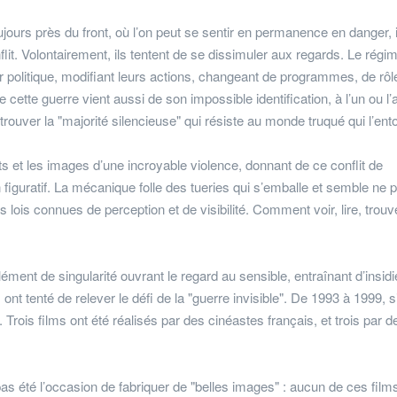
jours près du front, où l’on peut se sentir en permanence en danger, i
it. Volontairement, ils tentent de se dissimuler aux regards. Le régim
r politique, modifiant leurs actions, changeant de programmes, de rôl
de cette guerre vient aussi de son impossible identification, à l’un ou l’
rouver la "majorité silencieuse" qui résiste au monde truqué qui l’ent
its et les images d’une incroyable violence, donnant de ce conflit de
n figuratif. La mécanique folle des tueries qui s’emballe et semble ne 
s lois connues de perception et de visibilité. Comment voir, lire, trou
ent de singularité ouvrant le regard au sensible, entraînant d’insid
, ont tenté de relever le défi de la "guerre invisible". De 1993 à 1999, s
 Trois films ont été réalisés par des cinéastes français, et trois par d
a pas été l’occasion de fabriquer de "belles images" : aucun de ces film