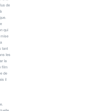
Plus de
 à
que.
re
on qui
a mise
la
 tant
ans les
ar la
 film
ée de
s il
e.
tuelle