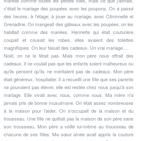
marelle comme toutes les petites filles, mais ce que j'aimais,
c'était le mariage des poupées avec les poupons. On a passé
des heures, à l'étage, à jouer au mariage, avec Citronnelle et
Grenadine. On mangeait des gâteaux avec les poupées, on les
habillait comme des mariées. Henriette qui était couturière
coupait et cousait les robes, elles avaient des toilettes
magnifiques. On leur faisait des cadeaux. Un vrai mariage....
Noël, on ne le fêtait pas. Mais mon père nous offrait des
cadeaux. Il ne voulait pas que les enfants soient malheureux ou
qu'ils pensent qu'ils ne méritaient pas de cadeaux. Mon père
était généreux, hospitalier. Il a recueilli une fille que ses parents
ne pouvaient pas élever, elle est restée chez nous jusqu'à son
mariage. Elle vivait avec nous, comme nous. Ma mère n'a
jamais pris de bonne musulmane. On était assez nombreuses
à la maison pour l'aider. On s'occupait de la maison et du
trousseau. Une fille ne quittait pas la maison de son père sans
son trousseau. Mon père a veillé lui-même au trousseau de
chacune de ses filles. Ma sœur aînée avait appris la couture