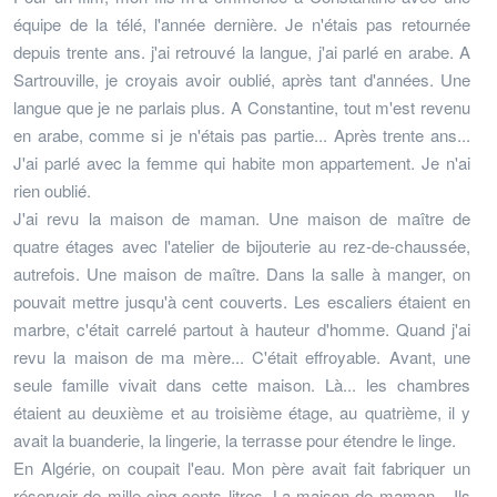
équipe de la télé, l'année dernière. Je n'étais pas retournée
depuis trente ans. j'ai retrouvé la langue, j'ai parlé en arabe. A
Sartrouville, je croyais avoir oublié, après tant d'années. Une
langue que je ne parlais plus. A Constantine, tout m'est revenu
en arabe, comme si je n'étais pas partie... Après trente ans...
J'ai parlé avec la femme qui habite mon appartement. Je n'ai
rien oublié.
J'ai revu la maison de maman. Une maison de maître de
quatre étages avec l'atelier de bijouterie au rez-de-chaussée,
autrefois. Une maison de maître. Dans la salle à manger, on
pouvait mettre jusqu'à cent couverts. Les escaliers étaient en
marbre, c'était carrelé partout à hauteur d'homme. Quand j'ai
revu la maison de ma mère... C'était effroyable. Avant, une
seule famille vivait dans cette maison. Là... les chambres
étaient au deuxième et au troisième étage, au quatrième, il y
avait la buanderie, la lingerie, la terrasse pour étendre le linge.
En Algérie, on coupait l'eau. Mon père avait fait fabriquer un
réservoir de mille cinq cents litres. La maison de maman... Ils