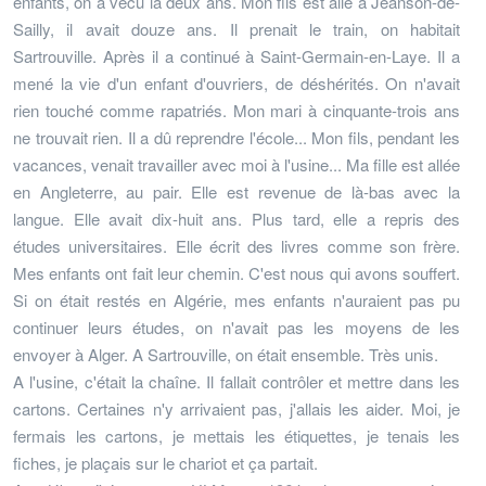
enfants, on a vécu là deux ans. Mon fils est allé à Jeanson-de-
Sailly, il avait douze ans. Il prenait le train, on habitait
Sartrouville. Après il a continué à Saint-Germain-en-Laye. Il a
mené la vie d'un enfant d'ouvriers, de déshérités. On n'avait
rien touché comme rapatriés. Mon mari à cinquante-trois ans
ne trouvait rien. Il a dû reprendre l'école... Mon fils, pendant les
vacances, venait travailler avec moi à l'usine... Ma fille est allée
en Angleterre, au pair. Elle est revenue de là-bas avec la
langue. Elle avait dix-huit ans. Plus tard, elle a repris des
études universitaires. Elle écrit des livres comme son frère.
Mes enfants ont fait leur chemin. C'est nous qui avons souffert.
Si on était restés en Algérie, mes enfants n'auraient pas pu
continuer leurs études, on n'avait pas les moyens de les
envoyer à Alger. A Sartrouville, on était ensemble. Très unis.
A l'usine, c'était la chaîne. Il fallait contrôler et mettre dans les
cartons. Certaines n'y arrivaient pas, j'allais les aider. Moi, je
fermais les cartons, je mettais les étiquettes, je tenais les
fiches, je plaçais sur le chariot et ça partait.