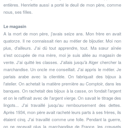
entières. Henriette aussi a porté le deuil de mon père, comme
nous, ses filles.
Le magasin
A la mort de mon père, j'avais seize ans. Mon frère en avait
quatorze. Il ne connaissait rien au métier de bijoutier. Moi non
plus, d'ailleurs. J'ai dû tout apprendre, tout. Ma sœur aînée
s'est occupée de ma mère, moi je suis allée au magasin de
vente. J'ai quitté les classes. J'allais jusqu'à Alger chercher la
marchandise. Un oncle me conseillait. J'ai appris le métier. Je
parlais arabe avec la clientèle. On fabriquait des bijoux à
l'atelier. On achetait la matière première au Comptoir, dans les
banques. On rachetait des bijoux à la casse, on fondait l'argent
et on le raffinait avec de l'argent vierge. On savait le titrage des
lingots... J'ai travaillé jusqu'au remboursement des dettes.
Après 1934, mon père avait racheté leurs parts à ses frères, ils
étaient cinq. J'ai travaillé comme une folle. Pendant la guerre,
on ne recevait plus la marchandise de France, les creusets