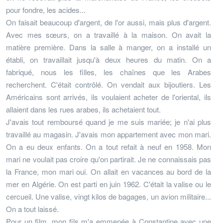
pour fondre, les acides...
On faisait beaucoup d'argent, de l'or aussi, mais plus d'argent.
Avec mes sœurs, on a travaillé à la maison. On avait la
matière première. Dans la salle à manger, on a installé un
établi, on travaillait jusqu'à deux heures du matin. On a
fabriqué, nous les filles, les chaînes que les Arabes
recherchent. C'était contrôlé. On vendait aux bijoutiers. Les
Américains sont arrivés, ils voulaient acheter de l'oriental, ils
allaient dans les rues arabes, ils achetaient tout.
J'avais tout remboursé quand je me suis mariée; je n'ai plus
travaillé au magasin. J'avais mon appartement avec mon mari.
On a eu deux enfants. On a tout refait à neuf en 1958. Mon
mari ne voulait pas croire qu'on partirait. Je ne connaissais pas
la France, mon mari oui. On allait en vacances au bord de la
mer en Algérie. On est parti en juin 1962. C'était la valise ou le
cercueil. Une valise, vingt kilos de bagages, un avion militaire...
On a tout laissé.
Pour un film, mon fils m'a emmenée à Constantine avec une