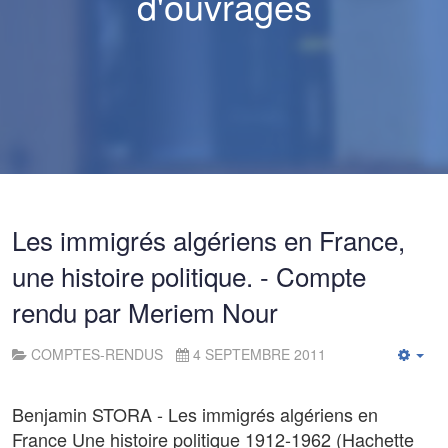
d'ouvrages
Les immigrés algériens en France,
une histoire politique. - Compte
rendu par Meriem Nour
COMPTES-RENDUS
4 SEPTEMBRE 2011
Emp
Benjamin STORA - Les immigrés algériens en
France Une histoire politique 1912-1962 (Hachette