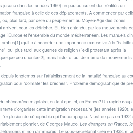
ées jusque dans les années 1950) un peu conscient des réalités qu'il
 la nation française à celle de ces déplacements. A commencer par cell
in, ou, plus tard, par celle du peuplement au Moyen-Age des zones
rrivent pour les défricher. Et, bien entendu, par les mouvements d
ge l'Europe et l'ensemble du monde méditerranéen. Les manuels d'hi
 arabes[1] (quitte à accorder une importance excessive à la "bataille
", ou, plus tard, aux guerres de religion (l'exil protestant après la
e quelque peu orientée[2], mais histoire tout de même de mouvements
.
e depuis longtemps sur l'affaiblissement de la natalité française au co
immigration pour "colmater les brèches". Problème démographique de pr
u phénomène migatoire, en tant que tel, en France? Un rapide coup 
n tente d'organiser cette immigration nécessaire (les années 1920), e
à l'explosion de xénophobie qui l'accompagne. N'est-ce pas en 1932 
 véritablement pionnier, de Georges Mauco,
Les étrangers en France, le
i d'étrangers et non d'immigrés. Le sous-secrétariat créé en 1938, et c