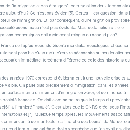
es de l'immigration et des étrangers", comme si les deux termes étai
e aujourd'hui? Ce n'est pas évident[5]. Certes, il est question, dans l
ur de l'immigration. Et, par conséquent, d'une migration provisoire,
cessité économique n'est plus évidente. Mais cette notion a-t-elle
migrations économiques soit maintenant relégué au second plan?
la France de l'après Seconde Guerre mondiale. Sociologues et écono
recrutement possible d'une main-d'œuvre nécessaire au bon fonctionn
éoccupation immédiate, forcément différente de celle des historiens qu
a fin des années 1970 correspond évidemment à une nouvelle crise et a
 visible. On parle plus précisément d'immigration dans les années
tion (on parlera même un moment d’immigration zéro), et commence à
la société française. On doit alors admettre que le temps du provisoir
[6]" à l'immigré "installé". C'est alors que le CNRS crée, sous l'imp
 internationales[7]. Quelque temps après, les mouvements associatif
, commencent à se manifester (la "marche des beurs", de Marseille à
 que prend forme une extrême-droite xénophobe que l'on avait cru dis