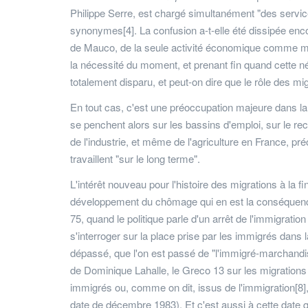
Philippe Serre, est chargé simultanément "des servic
synonymes[4]. La confusion a-t-elle été dissipée encor
de Mauco, de la seule activité économique comme mote
la nécessité du moment, et prenant fin quand cette né
totalement disparu, et peut-on dire que le rôle des 
En tout cas, c'est une préoccupation majeure dans 
se penchent alors sur les bassins d'emploi, sur le 
de l'industrie, et même de l'agriculture en France, pr
travaillent "sur le long terme".
L'intérêt nouveau pour l'histoire des migrations à l
développement du chômage qui en est la conséquence
75, quand le politique parle d'un arrêt de l'immigra
s'interroger sur la place prise par les immigrés dans 
dépassé, que l'on est passé de "l'immigré-marchandise
de Dominique Lahalle, le Greco 13 sur les migrations
immigrés ou, comme on dit, issus de l'immigration[8]
date de décembre 1983). Et c'est aussi à cette date