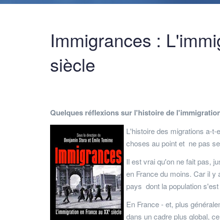
Immigrances : L'immi
siècle
Quelques réflexions sur l'histoire de l'immigratio
L'histoire des migrations a-t
choses au point et ne pas se c
Il est vrai qu'on ne fait pas, 
en France du moins. Car il y 
pays dont la population s'est
En France - et, plus générale
dans un cadre plus global, c