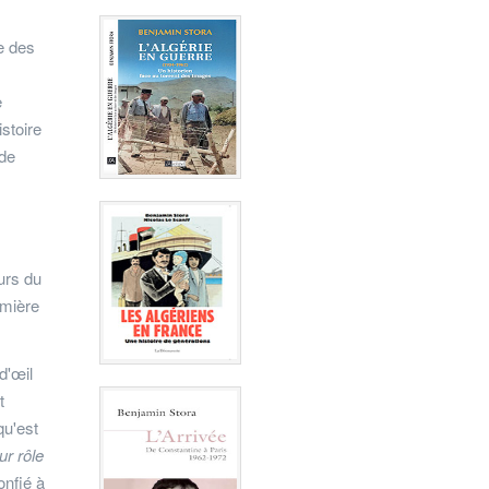
e des
e
stoire
 de
urs du
emière
d'œil
t
qu'est
ur rôle
onfié à