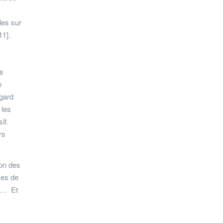
des sur
11].
es
e
égard
 les
if.
rs
ion des
ces de
ie… Et