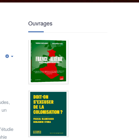
Ouvrages
Empty
tudes,
s un
'étudie
phie