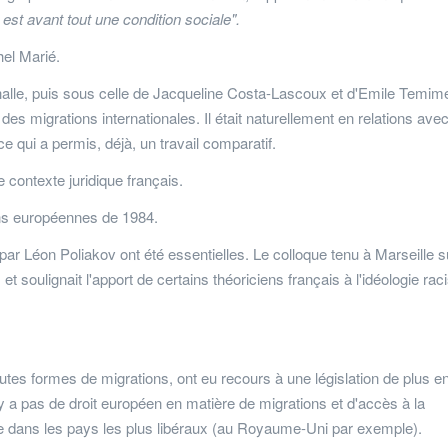
é est avant tout une condition sociale".
el Marié.
halle, puis sous celle de Jacqueline Costa-Lascoux et d'Emile Temime
des migrations internationales. Il était naturellement en relations avec
ce qui a permis, déjà, un travail comparatif.
e contexte juridique français.
ions européennes de 1984.
 par Léon Poliakov ont été essentielles. Le colloque tenu à Marseille s
t soulignait l'apport de certains théoriciens français à l'idéologie raci
outes formes de migrations, ont eu recours à une législation de plus e
 n'y a pas de droit européen en matière de migrations et d'accès à la
re dans les pays les plus libéraux (au Royaume-Uni par exemple).