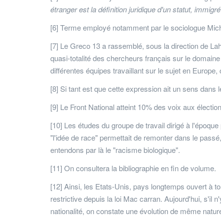
étranger est la définition juridique d'un statut, immigr
[6] Terme employé notamment par le sociologue Mich
[7] Le Greco 13 a rassemblé, sous la direction de La
quasi-totalité des chercheurs français sur le domaine 
différentes équipes travaillant sur le sujet en Europe, 
[8] Si tant est que cette expression ait un sens dans l
[9] Le Front National atteint 10% des voix aux élect
[10] Les études du groupe de travail dirigé à l'époque
"l'idée de race" permettait de remonter dans le passé, e
entendons par là le "racisme biologique".
[11] On consultera la bibliographie en fin de volume.
[12] Ainsi, les Etats-Unis, pays longtemps ouvert à t
restrictive depuis la loi Mac carran. Aujourd'hui, s'il
nationalité, on constate une évolution de même natu