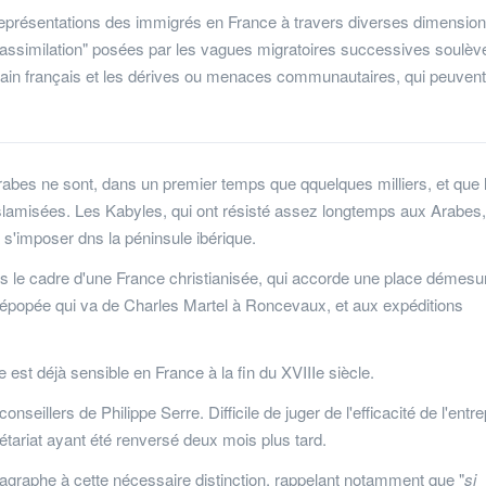
 représentations des immigrés en France à travers diverses dimensio
n-assimilation" posées par les vagues migratoires successives soulèv
licain français et les dérives ou menaces communautaires, qui peuvent
rabes ne sont, dans un premier temps que qquelques milliers, et que 
 islamisées. Les Kabyles, qui ont résisté assez longtemps aux Arabes,
 s'imposer dns la péninsule ibérique.
 le cadre d'une France christianisée, qui accorde une place démesu
e épopée qui va de Charles Martel à Roncevaux, et aux expéditions
est déjà sensible en France à la fin du XVIIIe siècle.
nseillers de Philippe Serre. Difficile de juger de l'efficacité de l'entre
ariat ayant été renversé deux mois plus tard.
graphe à cette nécessaire distinction, rappelant notamment que "
si