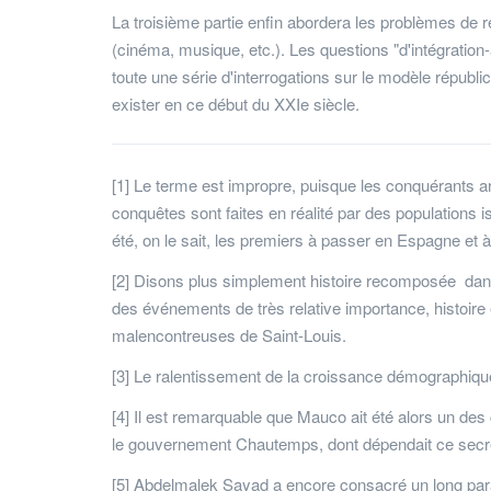
La troisième partie enfin abordera les problèmes de
(cinéma, musique, etc.). Les questions "d'intégratio
toute une série d'interrogations sur le modèle répub
exister en ce début du XXIe siècle.
[1] Le terme est impropre, puisque les conquérants a
conquêtes sont faites en réalité par des populations
été, on le sait, les premiers à passer en Espagne et à
[2] Disons plus simplement histoire recomposée dans
des événements de très relative importance, histoir
malencontreuses de Saint-Louis.
[3] Le ralentissement de la croissance démographique 
[4] Il est remarquable que Mauco ait été alors un des co
le gouvernement Chautemps, dont dépendait ce secrét
[5] Abdelmalek Sayad a encore consacré un long para