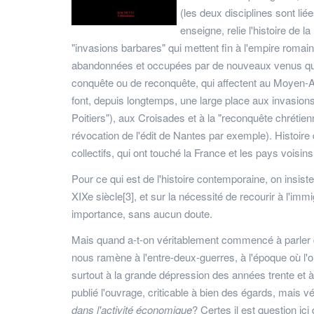
(les deux disciplines sont li
enseigne, relie l'histoire de
"invasions barbares" qui mettent fin à l'empire roma
abandonnées et occupées par de nouveaux venus qui a
conquête ou de reconquête, qui affectent au Moyen-A
font, depuis longtemps, une large place aux invasions
Poitiers"), aux Croisades et à la "reconquête chrétienne
révocation de l'édit de Nantes par exemple). Histoir
collectifs, qui ont touché la France et les pays voisins
Pour ce qui est de l'histoire contemporaine, on insist
XIXe siècle[3], et sur la nécessité de recourir à l'
importance, sans aucun doute.
Mais quand a-t-on véritablement commencé à parler d
nous ramène à l'entre-deux-guerres, à l'époque où l'o
surtout à la grande dépression des années trente et 
publié l'ouvrage, criticable à bien des égards, mais
dans l'activité économique
?
Certes il est question ic