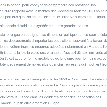
dans le passé, pour essayer de comprendre ces réactions, les
er leurs rapports avec la montée des idéologies racistes.[10] Les étu
e politique que l'on ne peut dissimuler. Elles vont alors se multiplier[
is essaie d'établir une synthèse en trois grandes parties.
stoire longue en soulignant sa dimension politique sur les deux siècl
et les déplacements d'importantes populations, souvent à la faveur d
ndent et déterminent les mesures adoptées notamment en France à l'
inissant à la fois la place des étrangers, l'accueil dû aux immigrés et
 écrit", est assurément le modèle de ce juridisme pour le moins excess
 dotent également de textes plus ou moins répressifs qui modifient leu
et sociaux liés à l'immigration entre 1850 et 1970, avec l'accélérat
e travail) et la mondialisation du marché. On soulignera les conséquen
, leurs conditions de vie, les modifications de ces conditions de v
ire vers la France dans les dernières décennies, en fonction des
 monde, et particulièrement en Europe.