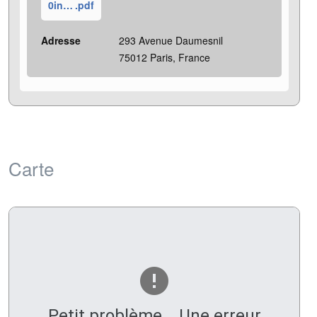
0invitation-vernissage-ciao-italia-26-mars
.pdf
Adresse
293 Avenue Daumesnil
75012 Paris, France
Carte
Petit problème... Une erreur