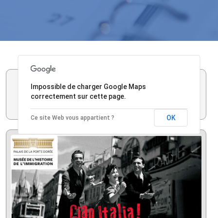
Inauguration de l’exposition
Impossible de charger Google Maps
CIAO ITALIA !
correctement sur cette page.
Agenda de Benjamin Stora
OK
Ce site Web vous appartient ?