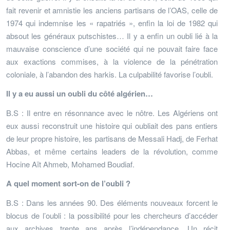
fait revenir et amnistie les anciens partisans de l’OAS, celle de
1974 qui indemnise les « rapatriés », enfin la loi de 1982 qui
absout les généraux putschistes… Il y a enfin un oubli lié à la
mauvaise conscience d’une société qui ne pouvait faire face
aux exactions commises, à la violence de la pénétration
coloniale, à l’abandon des harkis. La culpabilité favorise l’oubli.
Il y a eu aussi un oubli du côté algérien…
B.S : Il entre en résonnance avec le nôtre. Les Algériens ont
eux aussi reconstruit une histoire qui oubliait des pans entiers
de leur propre histoire, les partisans de Messali Hadj, de Ferhat
Abbas, et même certains leaders de la révolution, comme
Hocine Aït Ahmeb, Mohamed Boudiaf.
A quel moment sort-on de l’oubli ?
B.S : Dans les années 90. Des éléments nouveaux forcent le
blocus de l’oubli : la possibilité pour les chercheurs d’accéder
aux archives trente ans après l’indépendance. Un récit