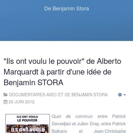
De Benjamin Stora
"Ils ont voulu le pouvoir" de Alberto
Marquardt à partir d'une idée de
Benjamin STORA
DOCUMENTAIRES AVEC ET DE BENJAMIN STORA
Emp
26 JUIN 2012
Quoi de commun entre Patrick
Devedjian et Julien Dray, entre Patrick
Balkany et Jean-Christophe