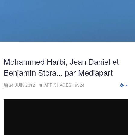
Mohammed Harbi, Jean Daniel et
Benjamin Stora... par Mediapart
24 JUIN 2012
AFFICHAGES : 6524
Emp