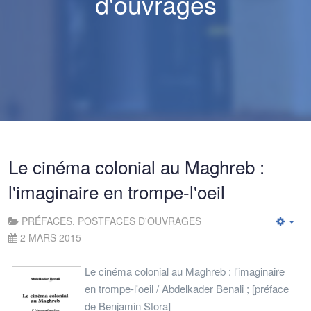
d'ouvrages
Le cinéma colonial au Maghreb :
l'imaginaire en trompe-l'oeil
PRÉFACES, POSTFACES D'OUVRAGES
Emp
2 MARS 2015
Le cinéma colonial au Maghreb : l'imaginaire
en trompe-l'oeil / Abdelkader Benali ; [préface
de Benjamin Stora]