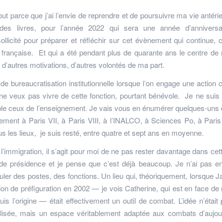
rtout parce que j’ai l’envie de reprendre et de poursuivre ma vie antéri
re des livres, pour l’année 2022 qui sera une année d’anniversa
sollicité pour préparer et réfléchir sur cet évènement qui continue
é française. Et qui a été pendant plus de quarante ans le centre de
y a d’autres motivations, d’autres volontés de ma part.
e de bureaucratisation institutionnelle lorsque l’on engage une actio
 Je ne veux pas vivre de cette fonction, pourtant bénévole. Je ne suis
ple ceux de l’enseignement. Je vais vous en énumérer quelques-uns q
ement à Paris VII, à Paris VIII, à l’INALCO, à Sciences Po, à Paris 
s les lieux, je suis resté, entre quatre et sept ans en moyenne.
’immigration, il s’agit pour moi de ne pas rester davantage dans cett
 de présidence et je pense que c’est déjà beaucoup. Je n’ai pas e
muler des postes, des fonctions. Un lieu qui, théoriquement, lorsque 
n de préfiguration en 2002 — je vois Catherine, qui est en face de 
is l’origine — était effectivement un outil de combat. L’idée n’était
nalisée, mais un espace véritablement adaptée aux combats d’aujour