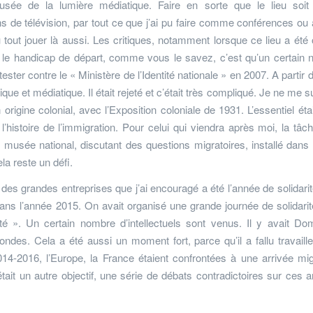
 Musée de la lumière médiatique. Faire en sorte que le lieu soi
s de télévision, par tout ce que j’ai pu faire comme conférences ou 
 tout jouer là aussi. Les critiques, notamment lorsque ce lieu a été 
 que le handicap de départ, comme vous le savez, c’est qu’un certain
ter contre le « Ministère de l’Identité nationale » en 2007. A partir de
tique et médiatique. Il était rejeté et c’était très compliqué. Je ne me 
 origine colonial, avec l’Exposition coloniale de 1931. L’essentiel étai
istoire de l’immigration. Pour celui qui viendra après moi, la tâc
musée national, discutant des questions migratoires, installé dans 
ela reste un défi.
e des grandes entreprises que j’ai encouragé a été l’année de solidari
ans l’année 2015. On avait organisé une grande journée de solidari
é ». Un certain nombre d’intellectuels sont venus. Il y avait Do
ndes. Cela a été aussi un moment fort, parce qu’il a fallu travaill
2014-2016, l’Europe, la France étaient confrontées à une arrivée mig
était un autre objectif, une série de débats contradictoires sur ces a