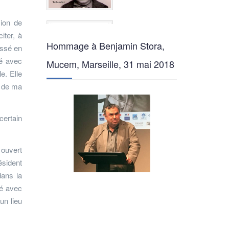
ion de
iter, à
Hommage à Benjamin Stora,
essé en
ué avec
Mucem, Marseille, 31 mai 2018
e. Elle
g de ma
certain
é ouvert
ésident
dans la
té avec
un lieu