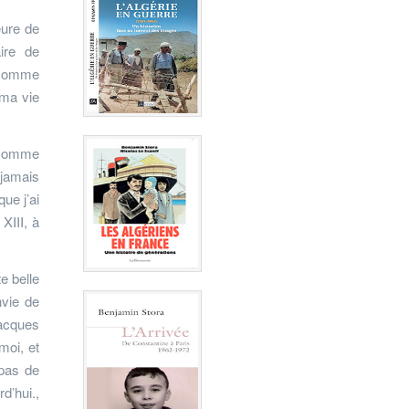
eure de
ire de
, comme
 ma vie
n comme
 jamais
ue j’ai
XIII, à
e belle
nvie de
Jacques
moi, et
 pas de
d’hui.,