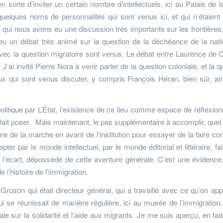
en sorte d’inviter un certain nombre d’intellectuels, ici au Palais de l
 quelques noms de personnalités qui sont venus ici, et qui n’étaient
ui nous avons eu une discussion très importante sur les frontières, 
u un débat très animé sur la question de la déchéance de la natio
 avec la question migratoire sont venus. Le débat entre Laurence de 
J’ai invité Pierre Nora à venir parler de la question coloniale, et la q
ceux qui sont venus discuter, y compris François Héran, bien sûr, ai
politique par L’État, l’existence de ce lieu comme espace de réflexion
fallait poser. Mais maintenant, le pas supplémentaire à accomplir, quel e
sure de la marche en avant de l’institution pour essayer de la faire con
pter par le monde intellectuel, par le monde éditorial et littéraire, fai
 l’écart, dépossédé de cette aventure générale. C’est une évidence. 
 l’histoire de l’immigration.
c Gruson qui était directeur général, qui a travaillé avec ce qu’on app
ui se réunissait de manière régulière, ici au musée de l’immigration.
onale sur la solidarité et l’aide aux migrants. Je me suis aperçu, en fai