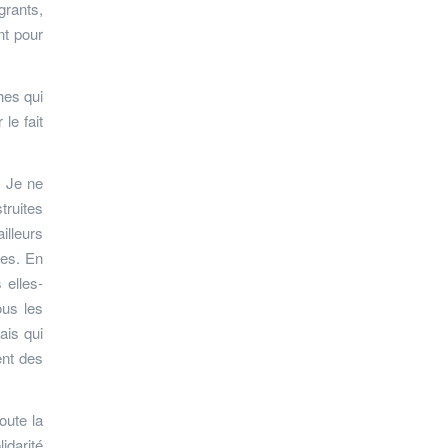
grants,
nt pour
hes qui
le fait
. Je ne
truites
illeurs
ies. En
 elles-
ous les
ais qui
ent des
oute la
idarité