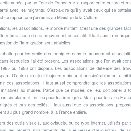
e cette année, par un Tour de France sur le rapport entre culture et mi
rité avec les migrants. C’est-à-dire qu’il y avait ceux qui se battaie
est ce rapport que j’ai remis au Ministre de la Culture.
ons, les associations, le monde militant. C’est une des grandes tâc
 elle-même issue de ce mouvement associatif. Il faut aussi remarquer 
stion de l’immigration sont affaiblies.
mbattu pour les droits des immigrés dans le mouvement associatif
 dans lesquelles j’ai été présent. Les associations que l’on avait cons
 1985 ou 1986 ont disparu. Les associations de défense des trava
paru. D’autres existent toujours mais sont considérablement affaibl
evenir ces associations, il faut aussi comprendre que les associations
itiatives au musée. Parce que ce musée, ce lieu, doit parler à t
pas simplement un lieu pour les immigrés. Mais pour tous les Franç
grés et tous ces exilés. Il faut aussi que les associations, propos
rlent au plus grand nombre, à la France entière.
rs des outils visuels, audiovisuels, ou de type Internet, utilisés par t
dans les récents mouvements de la jeunesse d’aujourd’hui, de sol