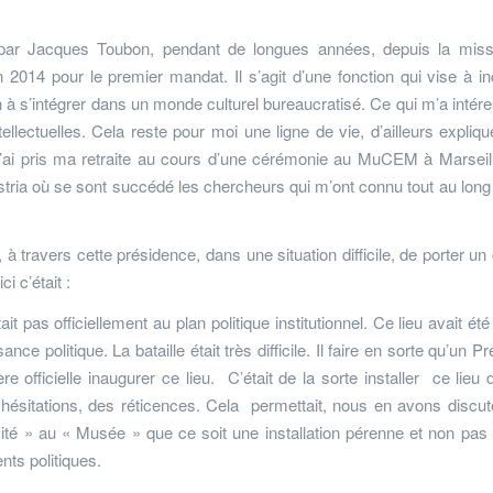
e par Jacques Toubon, pendant de longues années, depuis la miss
014 pour le premier mandat. Il s’agit d’une fonction qui vise à inc
non à s’intégrer dans un monde culturel bureaucratisé. Ce qui m’a intér
intellectuelles. Cela reste pour moi une ligne de vie, d’ailleurs expliq
j’ai pris ma retraite au cours d’une cérémonie au MuCEM à Marseill
ria où se sont succédé les chercheurs qui m’ont connu tout au lon
 travers cette présidence, dans une situation difficile, de porter un 
i c’était :
ait pas officiellement au plan politique institutionnel. Ce lieu avait ét
e politique. La bataille était très difficile. Il faire en sorte qu’un Pr
 officielle inaugurer ce lieu. C’était de la sorte installer ce lieu 
s hésitations, des réticences. Cela permettait, nous en avons discu
ité » au « Musée » que ce soit une installation pérenne et non pas 
ts politiques.