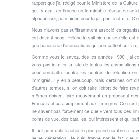
rapport que j’ai rédigé pour le Ministère de la Cultur
qu’il y avait en France un formidable réseau de solida
alphabétiser, pour aider, pour loger, pour instruire. C’
Nous n’avons pas suffisamment associé les organisati
est devant nous. Hélène le sait bien puisqu’elle est
que beaucoup d’associations qui combattent sur la que
Comme vous le savez, dès les années 1980, j’ai co
veux pas ici citer la liste de toutes les associations
pour combattre contre les centres de rétention en
immigrés, il y en a beaucoup, mais certaines ont dis
d’autres termes, si on doit faire l’effort de faire r
mêmes doivent faire mouvement en proposant des in
Français et pas simplement aux immigrés. Ce n’est 
ne savent pas forcément ce que vivent tous ces immi
points de vue, des batailles, qui intéressent et qui pa
Il faut pour cela toucher le plus grand nombre à trave
jeune génération. Je suis frappé par le fait que 