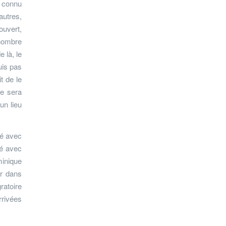
t connu
autres,
ouvert,
 nombre
 là, le
suis pas
t de le
he sera
un lieu
té avec
té avec
minique
er dans
ratoire
rrivées