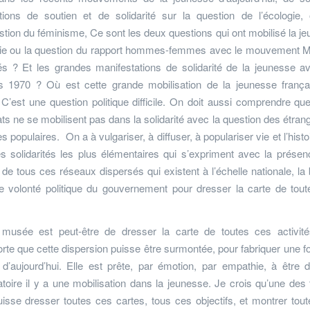
ons de soutien et de solidarité sur la question de l’écologie, 
estion du féminisme, Ce sont les deux questions qui ont mobilisé la j
logie ou la question du rapport hommes-femmes avec le mouvement 
és ? Et les grandes manifestations de solidarité de la jeunesse a
es 1970 ? Où est cette grande mobilisation de la jeunesse franç
’est une question politique difficile. On doit aussi comprendre que
ts ne se mobilisent pas dans la solidarité avec la question des étran
opulaires. On a à vulgariser, à diffuser, à populariser vie et l’histo
 solidarités les plus élémentaires qui s’expriment avec la prése
de tous ces réseaux dispersés qui existent à l’échelle nationale, la b
une volonté politique du gouvernement pour dresser la carte de tou
usée est peut-être de dresser la carte de toutes ces activité
sorte que cette dispersion puisse être surmontée, pour fabriquer une f
aujourd’hui. Elle est prête, par émotion, par empathie, à être 
ratoire il y a une mobilisation dans la jeunesse. Je crois qu’une des
isse dresser toutes ces cartes, tous ces objectifs, et montrer tou