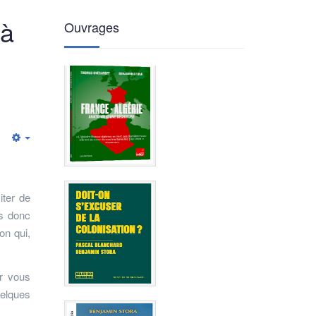
 à
Ouvrages
Empty
iter de
is donc
on qui,
ur vous
uelques