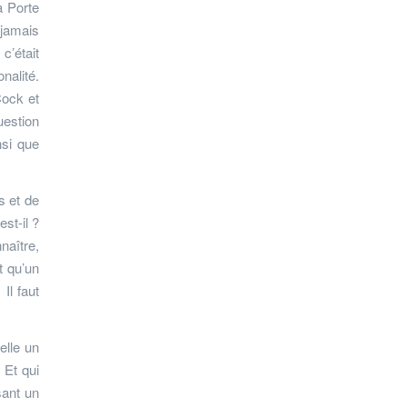
a Porte
 jamais
c’était
nalité.
Cock et
uestion
nsi que
s et de
st-il ?
naître,
t qu’un
Il faut
elle un
 Et qui
sant un