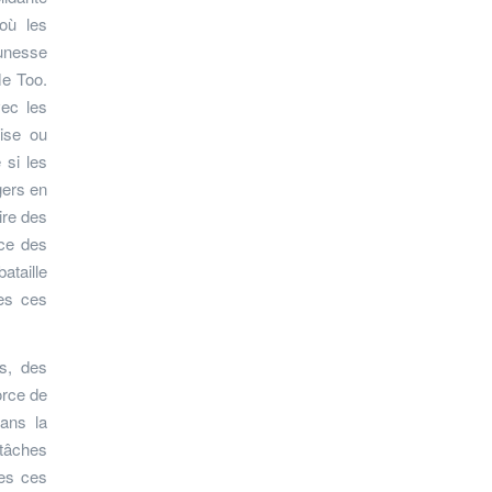
où les
eunesse
Me Too.
vec les
aise ou
 si les
gers en
ire des
nce des
ataille
tes ces
s, des
orce de
dans la
 tâches
tes ces