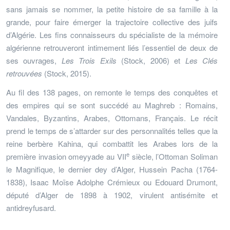
sans jamais se nommer, la petite histoire de sa famille à la
grande, pour faire émerger la trajectoire collective des juifs
d’Algérie. Les fins connaisseurs du spécialiste de la mémoire
algérienne retrouveront intimement liés l’essentiel de deux de
ses ouvrages,
Les
Trois Exils
(Stock, 2006) et
Les Clés
retrouvées
(Stock, 2015).
Au fil des 138 pages, on remonte le temps des conquêtes et
des empires qui se sont succédé au Maghreb : Romains,
Vandales, Byzantins, Arabes, Ottomans, Français. Le récit
prend le temps de s’attarder sur des personnalités telles que la
reine berbère Kahina, qui combattit les Arabes lors de la
e
première invasion omeyyade au VII
siècle, l’Ottoman Soliman
le Magnifique, le dernier dey d’Alger, Hussein Pacha (1764-
1838), Isaac Moïse Adolphe Crémieux ou Edouard Drumont,
député d’Alger de 1898 à 1902, virulent antisémite et
antidreyfusard.