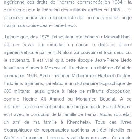
algérienne des droits de l’homme commencée en 1984 ; la
campagne pour la libération des militants arrêtés en 1985…. Et
je pourrai poursuivre la longue liste des combats menés où je
n’ai jamais croisé Jean-Pierre Lledo.
J’ajoute que, dès 1978, j’ai soutenu ma thèse sur Messali Hadj,
premier travail qui remettait en cause le discours officiel
algérien véhiculé par le FLN alors au pouvoir (et tous ceux qui
le soutenait). Il est vrai qu’à cette époque Jean-Pierre Lledo
faisait ses études à Moscou où il a obtenu un diplôme d’état de
cinéma en 1976. Avec l’historien Mohammed Harbi et d’autres
historiens algériens, j’ai élaboré un dictionnaire biographique de
600 militants, aussi grâce à l’aide de militants d’opposition,
comme Hocine Ait Ahmed ou Mohamed Boudiaf. A ce
moment, j’ai également publié une biographie de Ferhat Abbas,
écrit avec le concours de la famille de Ferhat Abbas (qui était
un ami de ma famille à Khenchela). Tous ces livres
biographiques de responsables algériens ont été interdits en
Algérie, et monsieur Lledo qui vivait dans ce pays, n’a jamais