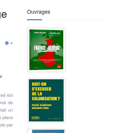
ge
Ouvrages
Empty
e
med est
cres de
tait un
a place
ois par