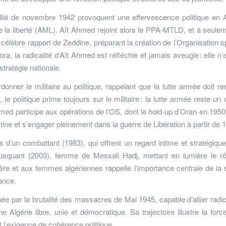
ié de novembre 1942 provoquent une effervescence politique en A
 la liberté (AML). Aït Ahmed rejoint alors le PPA-MTLD, et à seule
célèbre rapport de Zeddine, préparant la création de l’Organisation s
a, la radicalité d’Aït Ahmed est réfléchie et jamais aveugle : elle n’
stratégie nationale.
donner le militaire au politique, rappelant que la lutte armée doit re
 politique prime toujours sur le militaire : la lutte armée reste un o
Ahmed participe aux opérations de l’OS, dont le hold-up d’Oran en 1950
stine et s’engager pleinement dans la guerre de Libération à partir de 
d’un combattant (1983), qui offrent un regard intime et stratégique
usquant (2003), femme de Messali Hadj, mettant en lumière le r
re et aux femmes algériennes rappelle l’importance centrale de la 
tance.
 par la brutalité des massacres de Mai 1945, capable d’allier radica
e Algérie libre, unie et démocratique. Sa trajectoire illustre la forc
et l’exigence de cohérence politique.