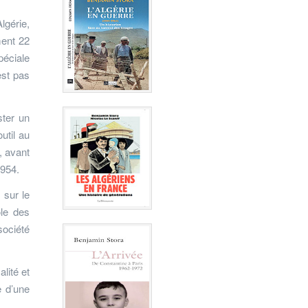
lgérie,
ment 22
péciale
est pas
ster un
util au
, avant
1954.
 sur le
ôle des
société
lité et
e d’une