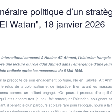
inéraire politique d’un stratè
"El Watan", 18 janvier 2026
 international consacré à Hocine Aït Ahmed, l’historien français
vré une lecture du rôle d’Aït Ahmed dans l’émergence d’une jeun
iste radicale après les massacres du 8 Mai 1945.
ur la précocité de son engagement politique. Né en Kabylie, Aït Ah
 le refus de la colonisation et de l’injustice. Bien avant les massa
econnu comme un militant engagé. «On pourrait presque dire qu’il é
 qu’il était encore très jeune», fait remarquer l’historien, soulignant s
t, il bénéficie d’un parcours scolaire rare pour l’époque, nourri à la f
ermet de développer une réflexion politique structurée dès sa jeunesse.