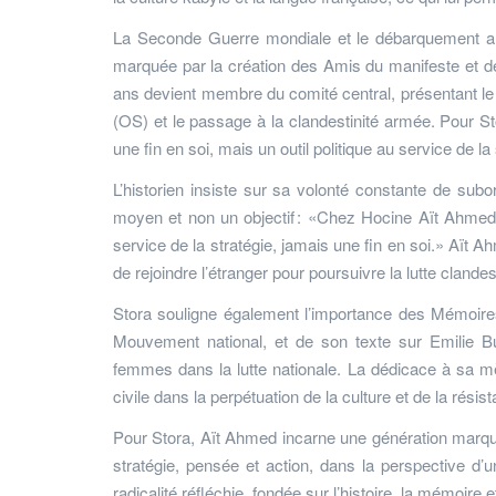
La Seconde Guerre mondiale et le débarquement all
marquée par la création des Amis du manifeste et de
ans devient membre du comité central, présentant le 
(OS) et le passage à la clandestinité armée. Pour Stor
une fin en soi, mais un outil politique au service de la 
L’historien insiste sur sa volonté constante de subor
moyen et non un objectif : «Chez Hocine Aït Ahmed, le
service de la stratégie, jamais une fin en soi.» Aït 
de rejoindre l’étranger pour poursuivre la lutte clande
Stora souligne également l’importance des Mémoires 
Mouvement national, et de son texte sur Emilie B
femmes dans la lutte nationale. La dédicace à sa mè
civile dans la perpétuation de la culture et de la résis
Pour Stora, Aït Ahmed incarne une génération marquée
stratégie, pensée et action, dans la perspective d’un
radicalité réfléchie, fondée sur l’histoire, la mémoire 