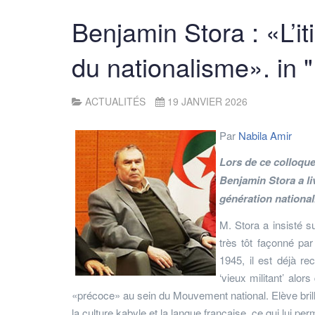
Benjamin Stora : «L’it
du nationalisme». in 
ACTUALITÉS
19 JANVIER 2026
Par
Nabila Amir
Lors de ce colloque
Benjamin Stora a li
génération national
M. Stora a insisté s
très tôt façonné par
1945, il est déjà r
‘vieux militant’ alors
«précoce» au sein du Mouvement national. Elève brillan
la culture kabyle et la langue française, ce qui lui p