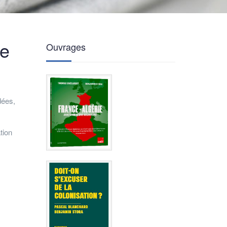
ce
Ouvrages
dées,
tion