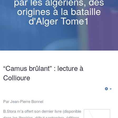
par les algériens, des
origines à la bataille
d'Alger Tome1
“Camus brûlant” : lecture à
Collioure
Emp
Par Jean-Pierre Bonnel
B.Stora m'a offert son dernier livre (disponible
dans les librairies, début septembre, éditions