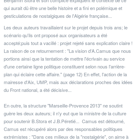
Benjamin Stora et son complice expliquent le contexte de ce
qui aurait dû être une belle histoire et a fini en polémique et
gesticulations de nostalgiques de l'Algérie française...
Les deux auteurs travaillaient sur le projet depuis trois ans; le
scénario qu'ils ont proposé aux organisateurs a été
accepté;puis tout a vacillé : projet rejeté sans explication claire !
La raison de ce retournement : "La vision d'A.Camus que nous
portions ainsi que la tentation de mettre l'écrivain au service
d'une certaine ligne politique constituent selon nous l'arrière-
plan qui éclaire cette affaire." (page 12) En effet, l'action de la
mairesse d'Aix, UMP, mais aux déclarations proches des idées
du Front national, a été décisive...
En outre, la structure "Marseille-Provence 2013" ne soutint
guère les deux auteurs; il n'y eut que la ministre de la culture
pour soutenir B.Stora et J.B.Péretié... Camus est détourné,
Camus est récupéré alors par des responsables politiques
extrémistes : "Dans ces milieux de la "nostalgérie", on aime à