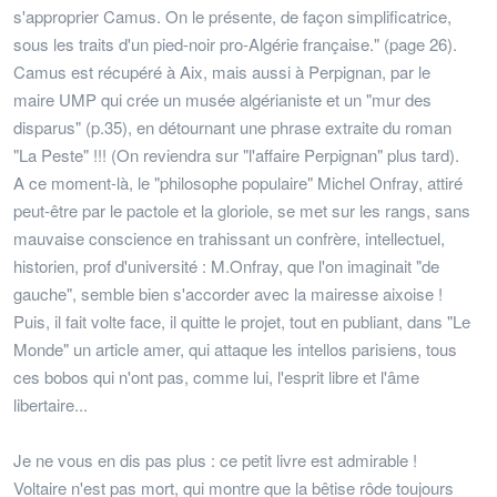
s'approprier Camus. On le présente, de façon simplificatrice,
sous les traits d'un pied-noir pro-Algérie française." (page 26).
Camus est récupéré à Aix, mais aussi à Perpignan, par le
maire UMP qui crée un musée algérianiste et un "mur des
disparus" (p.35), en détournant une phrase extraite du roman
"La Peste" !!! (On reviendra sur "l'affaire Perpignan" plus tard).
A ce moment-là, le "philosophe populaire" Michel Onfray, attiré
peut-être par le pactole et la gloriole, se met sur les rangs, sans
mauvaise conscience en trahissant un confrère, intellectuel,
historien, prof d'université : M.Onfray, que l'on imaginait "de
gauche", semble bien s'accorder avec la mairesse aixoise !
Puis, il fait volte face, il quitte le projet, tout en publiant, dans "Le
Monde" un article amer, qui attaque les intellos parisiens, tous
ces bobos qui n'ont pas, comme lui, l'esprit libre et l'âme
libertaire...
Je ne vous en dis pas plus : ce petit livre est admirable !
Voltaire n'est pas mort, qui montre que la bêtise rôde toujours